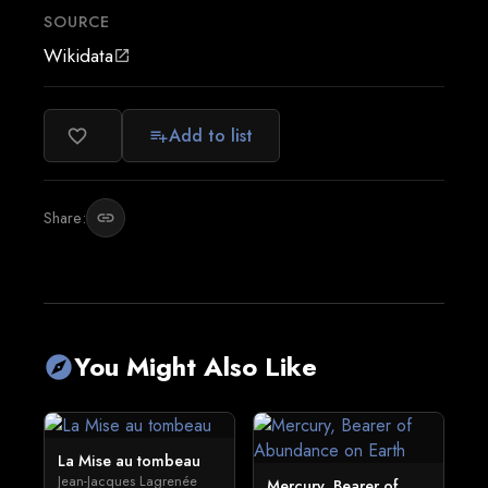
SOURCE
Wikidata
open_in_new
Add to list
favorite_border
playlist_add
Share:
link
You Might Also Like
explore
La Mise au tombeau
Jean-Jacques Lagrenée
Mercury, Bearer of