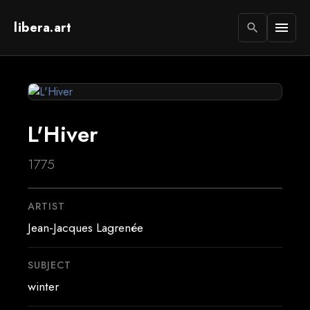
libera.art
menu
search
L'Hiver
1775
ARTIST
Jean-Jacques Lagrenée
SUBJECT
winter