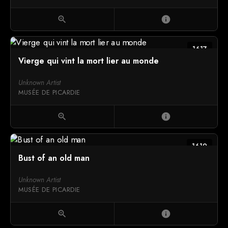
zoom_in
info
1617
Vierge qui vint la mort lier au monde
Unknown Artist
MUSÉE DE PICARDIE
zoom_in
info
1619
Bust of an old man
Unknown Artist
MUSÉE DE PICARDIE
zoom_in
info