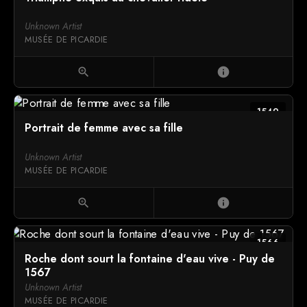
Unknown Artist
MUSÉE DE PICARDIE
zoom_in
info
1549
Portrait de femme avec sa fille
Unknown Artist
MUSÉE DE PICARDIE
zoom_in
info
1566
Roche dont sourt la fontaine d'eau vive - Puy de
1567
Unknown Artist
MUSÉE DE PICARDIE