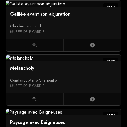
1866
Galilée avant son abjuration
Claudius Jacquand
MUSÉE DE PICARDIE
zoom_in
info
1800
Melancholy
Constance Marie Charpentier
MUSÉE DE PICARDIE
zoom_in
info
1654
Paysage avec Baigneuses