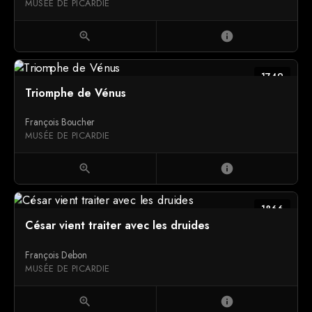
MUSÉE DE PICARDIE
zoom_in
info
1749
Triomphe de Vénus
François Boucher
MUSÉE DE PICARDIE
zoom_in
info
1866
César vient traiter avec les druides
François Debon
MUSÉE DE PICARDIE
zoom_in
info