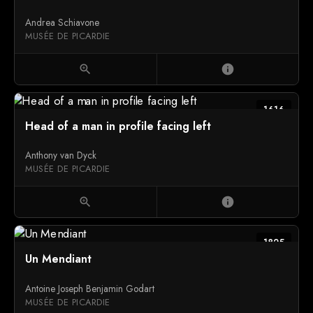
Andrea Schiavone
MUSÉE DE PICARDIE
zoom_in
info
1616
Head of a man in profile facing left
Anthony van Dyck
MUSÉE DE PICARDIE
zoom_in
info
1825
Un Mendiant
Antoine Joseph Benjamin Godart
MUSÉE DE PICARDIE