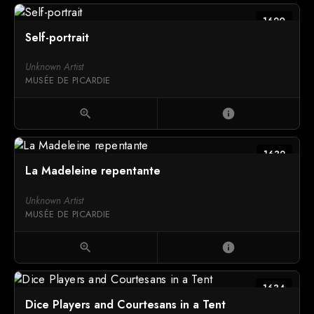
1620
Self-portrait
Unknown Artist
MUSÉE DE PICARDIE
zoom_in
info
1632
La Madeleine repentante
Unknown Artist
MUSÉE DE PICARDIE
zoom_in
info
1634
Dice Players and Courtesans in a Tent