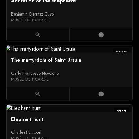
Adoration of the shepherds
Benjamin Gerritsz Cuyp
MUSÉE DE PICARDIE
zoom_in
info
1649
The martyrdom of Saint Ursula
Carlo Francesco Nuvolone
MUSÉE DE PICARDIE
zoom_in
info
1737
Elephant hunt
Charles Parrocel
MUSÉE DE PICARDIE