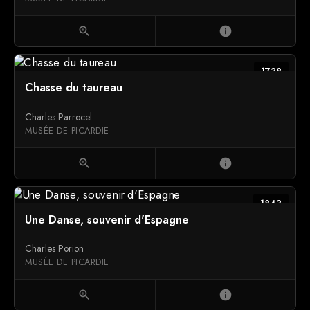
zoom_in
info
1738
Chasse du taureau
Charles Parrocel
MUSÉE DE PICARDIE
zoom_in
info
1843
Une Danse, souvenir d'Espagne
Charles Porion
MUSÉE DE PICARDIE
zoom_in
info