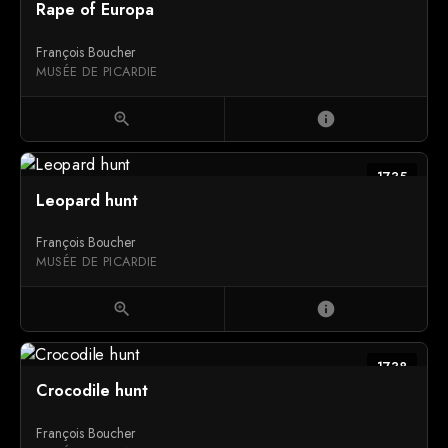
Rape of Europa
François Boucher
MUSÉE DE PICARDIE
zoom_in
info
1735
Leopard hunt
François Boucher
MUSÉE DE PICARDIE
zoom_in
info
1738
Crocodile hunt
François Boucher