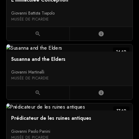
Giovanni Battista Tiepolo
MUSÉE DE PICARDIE
zoom_in
info
1649
Susanna and the Elders
Giovanni Martinelli
MUSÉE DE PICARDIE
zoom_in
info
1749
Prédicateur de les ruines antiques
Giovanni Paolo Panini
MUSÉE DE PICARDIE