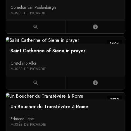
Cornelius van Poelenburgh
MUSÉE DE PICARDIE
zoom_in
info
1624
Saint Catherine of Siena in prayer
Cristofano Allori
MUSÉE DE PICARDIE
zoom_in
info
1873
Un Boucher du Transtévère à Rome
Edmond Lebel
MUSÉE DE PICARDIE