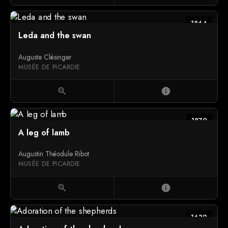
1864
Leda and the swan
Auguste Clésinger
MUSÉE DE PICARDIE
zoom_in
info
1870
A leg of lamb
Augustin Théodule Ribot
MUSÉE DE PICARDIE
zoom_in
info
1639