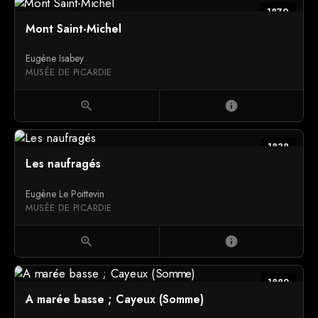
1879
Mont Saint-Michel
Eugène Isabey
MUSÉE DE PICARDIE
zoom_in
info
1838
Les naufragés
Eugène Le Poittevin
MUSÉE DE PICARDIE
zoom_in
info
1882
A marée basse ; Cayeux (Somme)