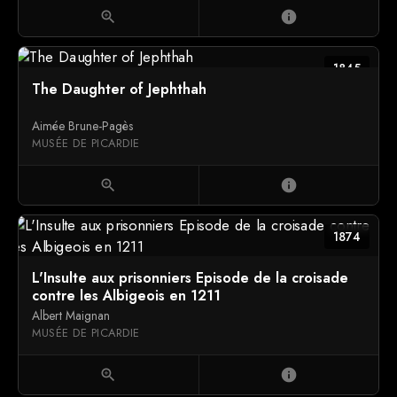
zoom_in
info
1845
The Daughter of Jephthah
Aimée Brune-Pagès
MUSÉE DE PICARDIE
zoom_in
info
1874
L'Insulte aux prisonniers Episode de la croisade
contre les Albigeois en 1211
Albert Maignan
MUSÉE DE PICARDIE
zoom_in
info