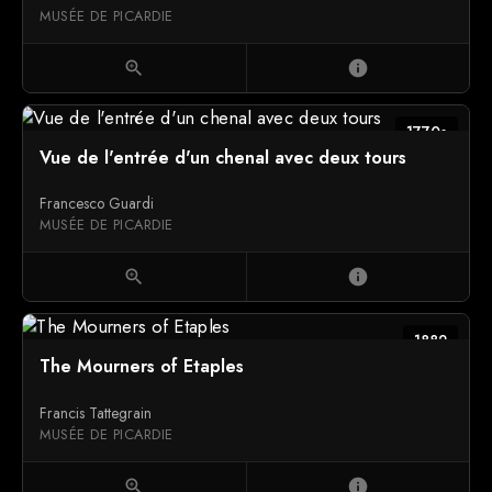
MUSÉE DE PICARDIE
zoom_in
info
1770s
Vue de l'entrée d'un chenal avec deux tours
Francesco Guardi
MUSÉE DE PICARDIE
zoom_in
info
1882
The Mourners of Etaples
Francis Tattegrain
MUSÉE DE PICARDIE
zoom_in
info