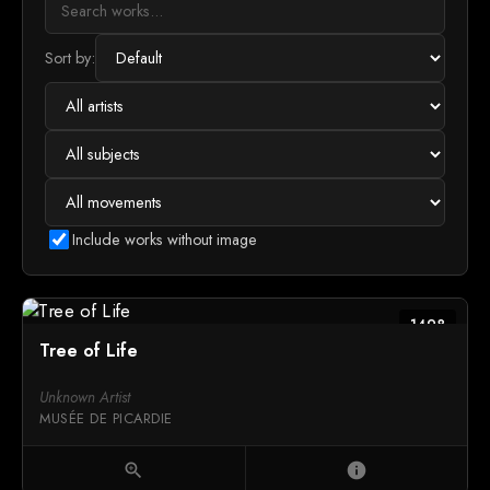
Sort by:
Include works without image
1498
Tree of Life
Unknown Artist
MUSÉE DE PICARDIE
zoom_in
info