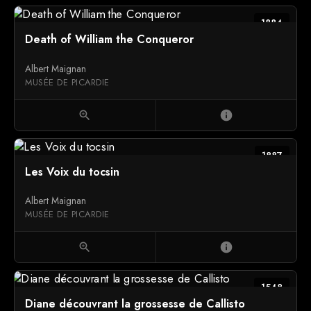
1884
Death of William the Conqueror
Albert Maignan
MUSÉE DE PICARDIE
zoom_in
info
1887
Les Voix du tocsin
Albert Maignan
MUSÉE DE PICARDIE
zoom_in
info
1548
Diane découvrant la grossesse de Callisto