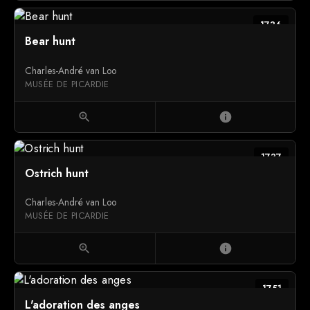
1736
Bear hunt
Charles-André van Loo
MUSÉE DE PICARDIE
zoom_in
info
1737
Ostrich hunt
Charles-André van Loo
MUSÉE DE PICARDIE
zoom_in
info
1751
L'adoration des anges