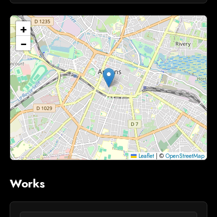
+
−
Leaflet
|
©
OpenStreetMap
Works