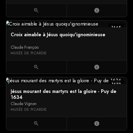
zoom_in
info
1665
Croix aimable à Jésus quoiqu'ignominieuse
Claude François
MUSÉE DE PICARDIE
zoom_in
info
1633
Jésus mourant des martyrs est la gloire - Puy de
1634
Claude Vignon
MUSÉE DE PICARDIE
zoom_in
info