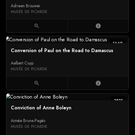
Adriaen Brouwer
MUSÉE DE PICARDIE
zoom_in
info
1649
Conversion of Paul on the Road to Damascus
Aelbert Cuyp
MUSÉE DE PICARDIE
zoom_in
info
1831
Conviction of Anne Boleyn
Aimée Brune-Pagès
MUSÉE DE PICARDIE