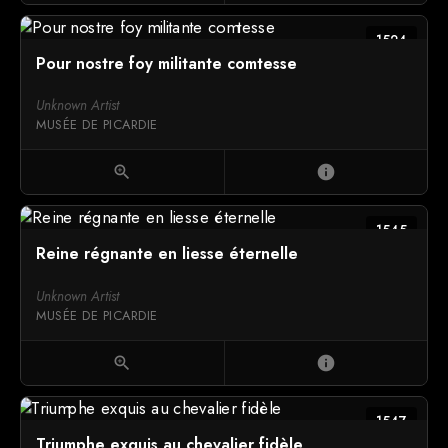
1524
Pour nostre foy militante comtesse
Unknown Artist
MUSÉE DE PICARDIE
zoom_in
info
1545
Reine régnante en liesse éternelle
Unknown Artist
MUSÉE DE PICARDIE
zoom_in
info
1547
Triumphe exquis au chevalier fidèle