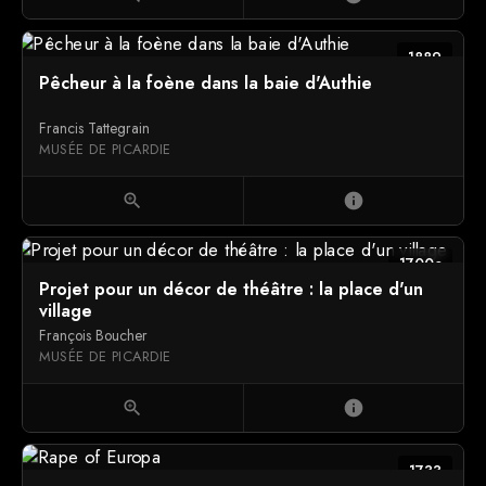
1889
Pêcheur à la foène dans la baie d'Authie
Francis Tattegrain
MUSÉE DE PICARDIE
zoom_in
info
1700c
Projet pour un décor de théâtre : la place d'un
village
François Boucher
MUSÉE DE PICARDIE
zoom_in
info
1733