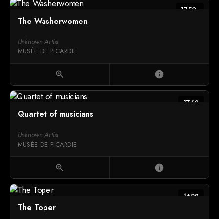
1750s
The Washerwomen
Unknown Artist
MUSÉE DE PICARDIE
zoom_in
info
1769
Quartet of musicians
Unknown Artist
MUSÉE DE PICARDIE
zoom_in
info
1629
The Toper