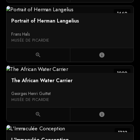
1660
Portrait of Herman Langelius
Frans Hals
MUSÉE DE PICARDIE
zoom_in
info
1900
The African Water Carrier
Georges Henri Guittet
MUSÉE DE PICARDIE
zoom_in
info
1733
L'Immaculée Conception