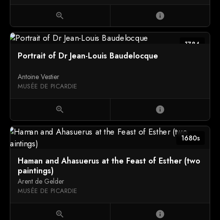
zoom_in
info
1784
Portrait of Dr Jean-Louis Baudelocque
Antoine Vestier
MUSÉE DE PICARDIE
zoom_in
info
1680s
Haman and Ahasuerus at the Feast of Esther (two
paintings)
Arent de Gelder
MUSÉE DE PICARDIE
zoom_in
info