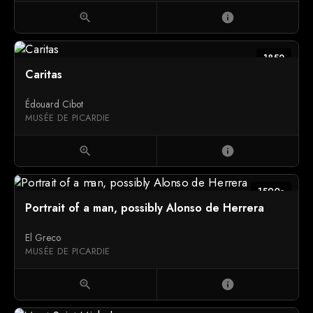
zoom_in
info
1852
Caritas
Édouard Cibot
MUSÉE DE PICARDIE
zoom_in
info
1590s
Portrait of a man, possibly Alonso de Herrera
El Greco
MUSÉE DE PICARDIE
zoom_in
info