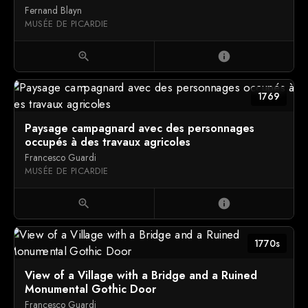
Fernand Blayn
MUSÉE DE PICARDIE
zoom_in
info
1769
Paysage campagnard avec des personnages
occupés à des travaux agricoles
Francesco Guardi
MUSÉE DE PICARDIE
zoom_in
info
1770s
View of a Village with a Bridge and a Ruined
Monumental Gothic Door
Francesco Guardi