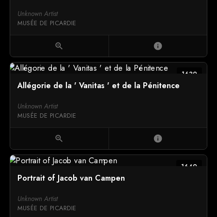
Unknown Artist
MUSÉE DE PICARDIE
zoom_in
info
1639
Allégorie de la ' Vanitas ' et de la Pénitence
Unknown Artist
MUSÉE DE PICARDIE
zoom_in
info
1649
Portrait of Jacob van Campen
Unknown Artist
MUSÉE DE PICARDIE