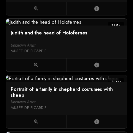
zoom_in
info
1654
Judith and the head of Holofernes
Unknown Artist
MUSÉE DE PICARDIE
zoom_in
info
1669
Portrait of a family in shepherd costumes with
sheep
Unknown Artist
MUSÉE DE PICARDIE
zoom_in
info