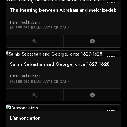
1616
The Meeting between Abraham and Melchizedek
Peter Paul Rubens
MUSÉE DES BEAUX-ARTS DE CAEN
zoom_in
info
1627
Saints Sebastian and George, circa 1627-1628
Peter Paul Rubens
MUSÉE DES BEAUX-ARTS DE CAEN
zoom_in
info
1633
L'annonciation