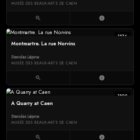
MUSÉE DES BEAUX-ARTS DE CAEN
zoom_in
info
1876
Montmartre. La rue Norvins
Stanislas Lépine
MUSÉE DES BEAUX-ARTS DE CAEN
zoom_in
info
1892
A Quarry at Caen
Stanislas Lépine
MUSÉE DES BEAUX-ARTS DE CAEN
zoom_in
info