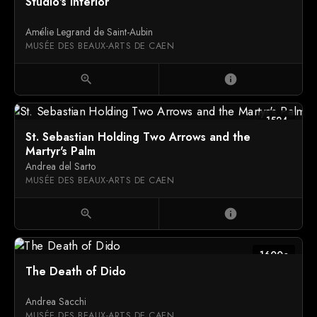
Studio's interior
Amélie Legrand de Saint-Aubin
MUSÉE DES BEAUX-ARTS DE CAEN
zoom_in
info
1524
St. Sebastian Holding Two Arrows and the
Martyr's Palm
Andrea del Sarto
MUSÉE DES BEAUX-ARTS DE CAEN
zoom_in
info
1600c
The Death of Dido
Andrea Sacchi
MUSÉE DES BEAUX-ARTS DE CAEN