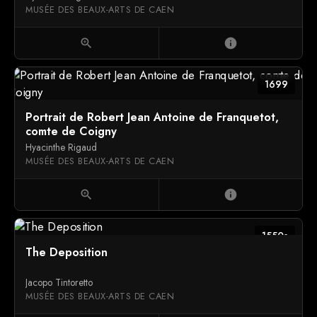
MUSÉE DES BEAUX-ARTS DE CAEN
zoom_in
info
1699
Portrait de Robert Jean Antoine de Franquetot,
comte de Coigny
Hyacinthe Rigaud
MUSÉE DES BEAUX-ARTS DE CAEN
zoom_in
info
1550s
The Deposition
Jacopo Tintoretto
MUSÉE DES BEAUX-ARTS DE CAEN