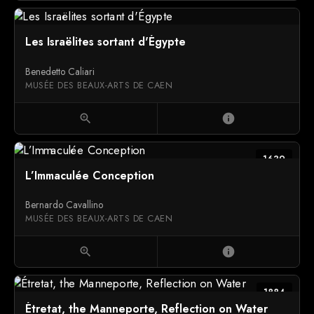
Les Israëlites sortant d'Égypte
Benedetto Caliari
MUSÉE DES BEAUX-ARTS DE CAEN
zoom_in
info
1639
L’Immaculée Conception
Bernardo Cavallino
MUSÉE DES BEAUX-ARTS DE CAEN
zoom_in
info
1884
Étretat, the Manneporte, Reflection on Water