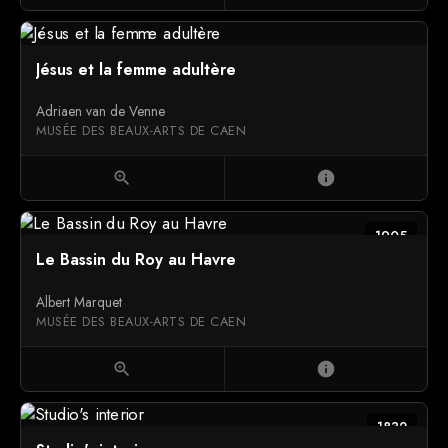
Jésus et la femme adultère
Adriaen van de Venne
MUSÉE DES BEAUX-ARTS DE CAEN
zoom_in
info
1905
Le Bassin du Roy au Havre
Albert Marquet
MUSÉE DES BEAUX-ARTS DE CAEN
zoom_in
info
1832