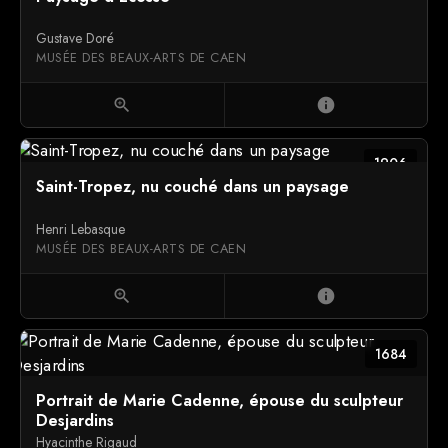
Gustave Doré
MUSÉE DES BEAUX-ARTS DE CAEN
zoom_in
info
1906
Saint-Tropez, nu couché dans un paysage
Henri Lebasque
MUSÉE DES BEAUX-ARTS DE CAEN
zoom_in
info
1684
Portrait de Marie Cadenne, épouse du sculpteur
Desjardins
Hyacinthe Rigaud