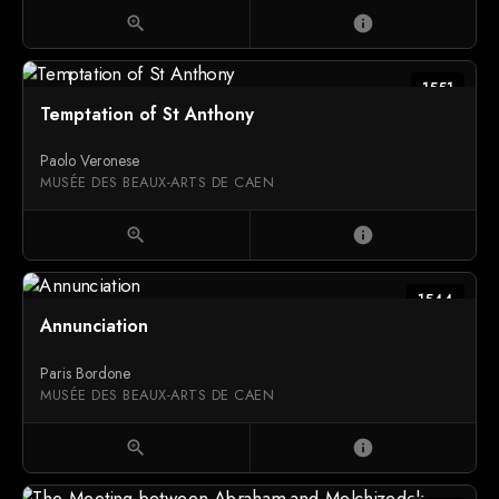
zoom_in
info
1551
Temptation of St Anthony
Paolo Veronese
MUSÉE DES BEAUX-ARTS DE CAEN
zoom_in
info
1544
Annunciation
Paris Bordone
MUSÉE DES BEAUX-ARTS DE CAEN
zoom_in
info