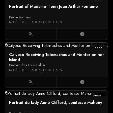
1930
Portrait of Madame Henri Jean Arthur Fontaine
Pierre Bonnard
MUSÉE DES BEAUX-ARTS DE CAEN
zoom_in
info
1803
Calypso Receiving Telemachus and Mentor on her
Island
Pierre Edme Louis Pellier
MUSÉE DES BEAUX-ARTS DE CAEN
zoom_in
info
1730s
Portrait de lady Anne Clifford, comtesse Mahony