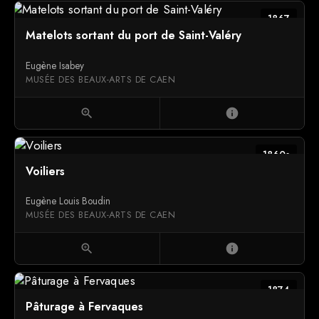
1867
Matelots sortant du port de Saint-Valéry
Eugène Isabey
MUSÉE DES BEAUX-ARTS DE CAEN
zoom_in
info
1860s
Voiliers
Eugène Louis Boudin
MUSÉE DES BEAUX-ARTS DE CAEN
zoom_in
info
1874
Pâturage à Fervaques