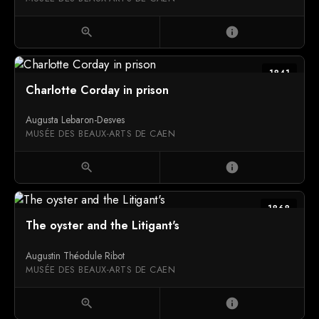
zoom_in
info
1841
Charlotte Corday in prison
Augusta Lebaron-Desves
MUSÉE DES BEAUX-ARTS DE CAEN
zoom_in
info
1868
The oyster and the Litigant's
Augustin Théodule Ribot
MUSÉE DES BEAUX-ARTS DE CAEN
zoom_in
info