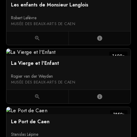
Les enfants de Monsieur Langlois
Robert Lefèvre
MUSÉE DES BEAUX-ARTS DE CAEN
zoom_in
info
1400c
La Vierge et l'Enfant
Rogier van der Weyden
MUSÉE DES BEAUX-ARTS DE CAEN
zoom_in
info
1850s
Le Port de Caen
Stanislas Lépine