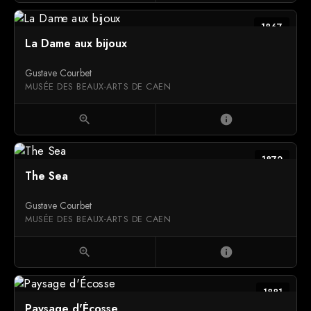
1867
La Dame aux bijoux
Gustave Courbet
MUSÉE DES BEAUX-ARTS DE CAEN
zoom_in
info
1872
The Sea
Gustave Courbet
MUSÉE DES BEAUX-ARTS DE CAEN
zoom_in
info
1881
Paysage d'Écosse