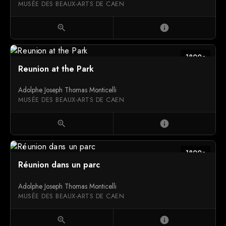
MUSÉE DES BEAUX-ARTS DE CAEN
zoom_in
info
1800c
Reunion at the Park
Adolphe Joseph Thomas Monticelli
MUSÉE DES BEAUX-ARTS DE CAEN
zoom_in
info
1800c
Réunion dans un parc
Adolphe Joseph Thomas Monticelli
MUSÉE DES BEAUX-ARTS DE CAEN
zoom_in
info