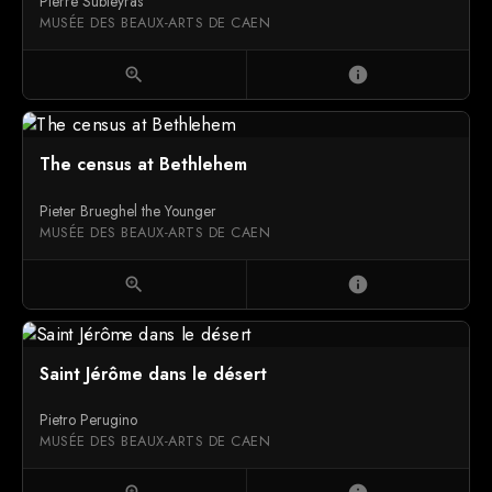
Pierre Subleyras
MUSÉE DES BEAUX-ARTS DE CAEN
zoom_in
info
The census at Bethlehem
Pieter Brueghel the Younger
MUSÉE DES BEAUX-ARTS DE CAEN
zoom_in
info
Saint Jérôme dans le désert
Pietro Perugino
MUSÉE DES BEAUX-ARTS DE CAEN