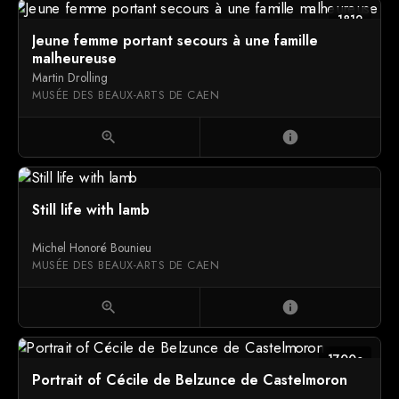
1812
Jeune femme portant secours à une famille
malheureuse
Martin Drolling
MUSÉE DES BEAUX-ARTS DE CAEN
zoom_in
info
Still life with lamb
Michel Honoré Bounieu
MUSÉE DES BEAUX-ARTS DE CAEN
zoom_in
info
1700c
Portrait of Cécile de Belzunce de Castelmoron