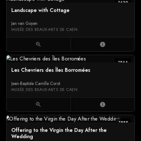
1630
Landscape with Cottage
Jan van Goyen
MUSÉE DES BEAUX-ARTS DE CAEN
zoom_in
info
1866
Les Chevriers des Îles Borromées
Jean-Baptiste Camille Corot
MUSÉE DES BEAUX-ARTS DE CAEN
zoom_in
info
1885
Offering to the Virgin the Day After the
Wedding