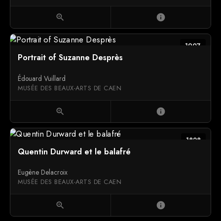
zoom_in
info
1907
Portrait of Suzanne Desprès
Édouard Vuillard
MUSÉE DES BEAUX-ARTS DE CAEN
zoom_in
info
1828
Quentin Durward et le balafré
Eugène Delacroix
MUSÉE DES BEAUX-ARTS DE CAEN
zoom_in
info