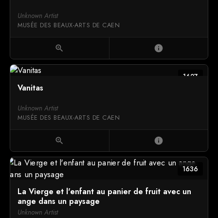
Unknown Artist
MUSÉE DES BEAUX-ARTS DE CAEN
zoom_in
info
1627
Vanitas
Unknown Artist
MUSÉE DES BEAUX-ARTS DE CAEN
zoom_in
info
1636
La Vierge et l'enfant au panier de fruit avec un
ange dans un paysage
Unknown Artist