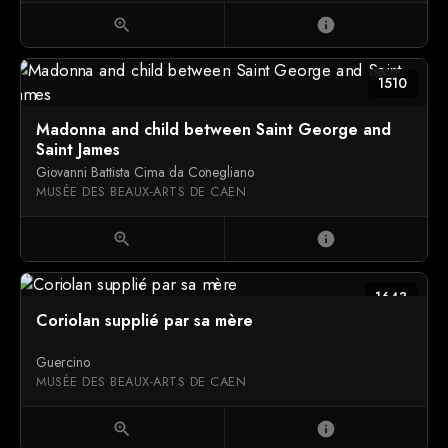
zoom_in
info
1510
Madonna and child between Saint George and
Saint James
Giovanni Battista Cima da Conegliano
MUSÉE DES BEAUX-ARTS DE CAEN
zoom_in
info
1643
Coriolan supplié par sa mère
Guercino
MUSÉE DES BEAUX-ARTS DE CAEN
zoom_in
info