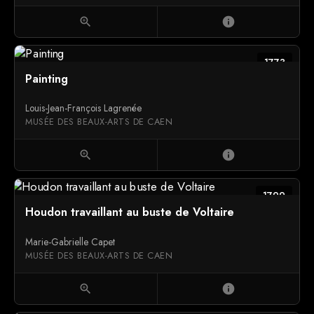
zoom_in
info
1773
Painting
Louis-Jean-François Lagrenée
MUSÉE DES BEAUX-ARTS DE CAEN
zoom_in
info
1799
Houdon travaillant au buste de Voltaire
Marie-Gabrielle Capet
MUSÉE DES BEAUX-ARTS DE CAEN
zoom_in
info