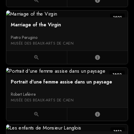
zoom_in
info
1501
Marriage of the Virgin
Pietro Perugino
MUSÉE DES BEAUX-ARTS DE CAEN
zoom_in
info
1803
Portrait d'une femme assise dans un paysage
Robert Lefèvre
MUSÉE DES BEAUX-ARTS DE CAEN
zoom_in
info
1813