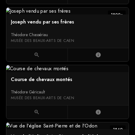
1800c
Joseph vendu par ses frères
Théodore Chassériau
MUSÉE DES BEAUX-ARTS DE CAEN
zoom_in
info
Course de chevaux montés
Théodore Géricault
MUSÉE DES BEAUX-ARTS DE CAEN
zoom_in
info
1840