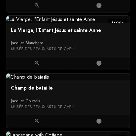
zoom_in
info
1600c
La Vierge, l'Enfant Jésus et sainte Anne
Jacques Blanchard
MUSÉE DES BEAUX-ARTS DE CAEN
zoom_in
info
Champ de bataille
Jacques Courtois
MUSÉE DES BEAUX-ARTS DE CAEN
zoom_in
info