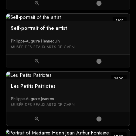
zoom_in
info
1811
Self-portrait of the artist
Philippe-Auguste Hennequin
MUSÉE DES BEAUX-ARTS DE CAEN
zoom_in
info
1829
Les Petits Patriotes
Philippe-Auguste Jeanron
MUSÉE DES BEAUX-ARTS DE CAEN
zoom_in
info