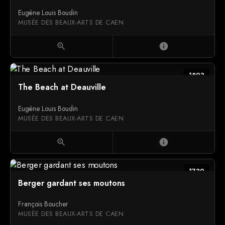
Eugène Louis Boudin
MUSÉE DES BEAUX-ARTS DE CAEN
zoom_in
info
1893
The Beach at Deauville
Eugène Louis Boudin
MUSÉE DES BEAUX-ARTS DE CAEN
zoom_in
info
1739
Berger gardant ses moutons
François Boucher
MUSÉE DES BEAUX-ARTS DE CAEN