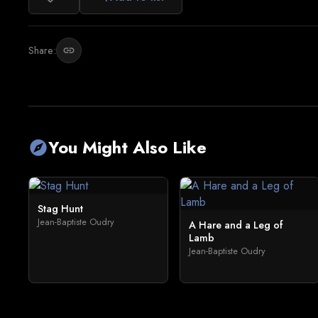
Share:
link
You Might Also Like
explore
Stag Hunt
Jean-Baptiste Oudry
A Hare and a Leg of
Lamb
Jean-Baptiste Oudry