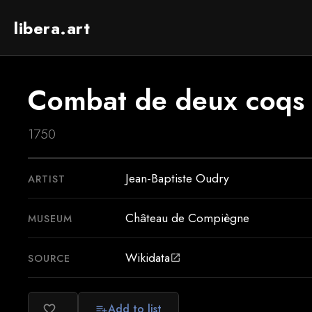
libera.art
Combat de deux coqs
1750
Jean-Baptiste Oudry
ARTIST
Château de Compiègne
MUSEUM
Wikidata
SOURCE
open_in_new
Add to list
favorite_border
playlist_add