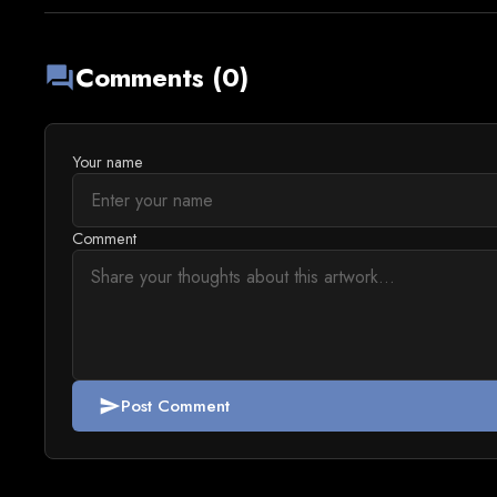
Comments (0)
forum
Your name
Comment
Post Comment
send