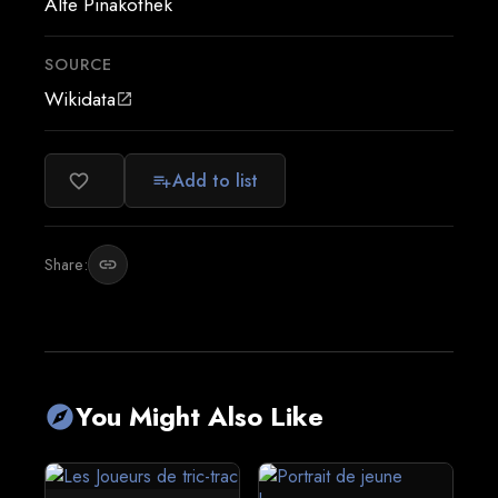
Alte Pinakothek
SOURCE
Wikidata
open_in_new
Add to list
favorite_border
playlist_add
Share:
link
You Might Also Like
explore