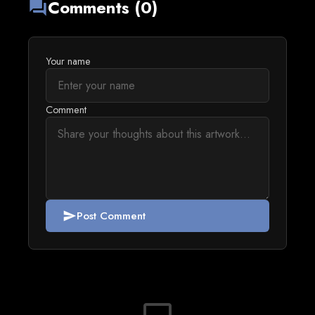
Comments (0)
forum
Your name
Comment
Post Comment
send