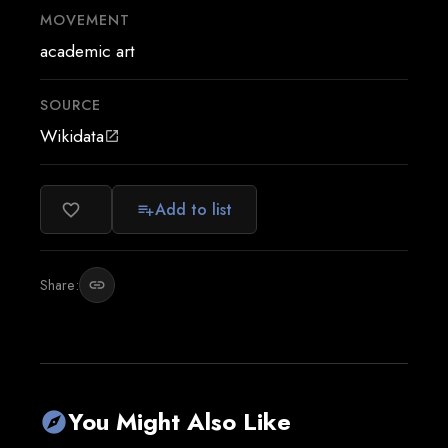
MOVEMENT
academic art
SOURCE
Wikidata
open_in_new
Add to list
favorite_border
playlist_add
Share:
link
You Might Also Like
explore