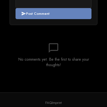
Post Comment
send
chat_bubble_outline
No comments yet. Be the first to share your
thoughts!
FAQ
Imprint