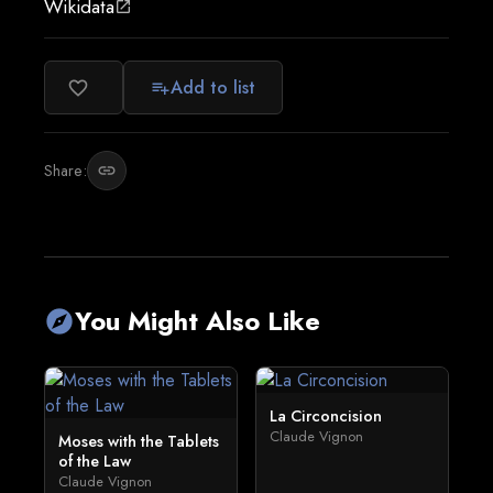
Wikidata
open_in_new
Add to list
favorite_border
playlist_add
Share:
link
You Might Also Like
explore
La Circoncision
Claude Vignon
Moses with the Tablets
of the Law
Claude Vignon