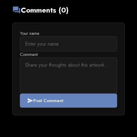
Comments (0)
forum
Your name
Comment
Post Comment
send