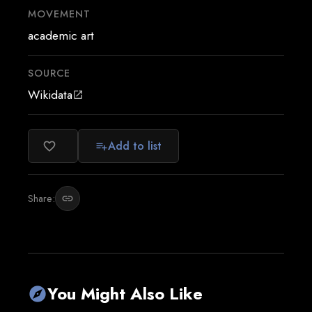
MOVEMENT
academic art
SOURCE
Wikidata
open_in_new
Add to list
favorite_border
playlist_add
Share:
link
You Might Also Like
explore