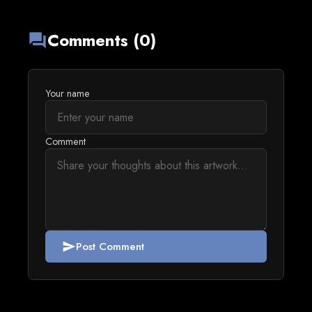
Comments (0)
forum
Your name
Comment
Post Comment
send