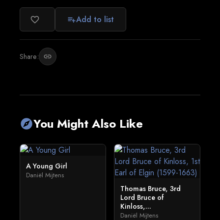
Add to list
favorite_border
playlist_add
Share:
link
You Might Also Like
explore
A Young Girl
Daniël Mijtens
Thomas Bruce, 3rd
Lord Bruce of
Kinloss,...
Daniël Mijtens