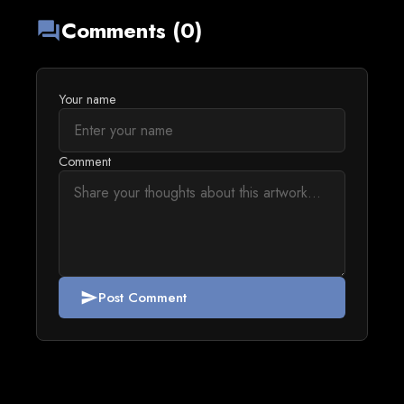
Comments (0)
forum
Your name
Comment
Post Comment
send