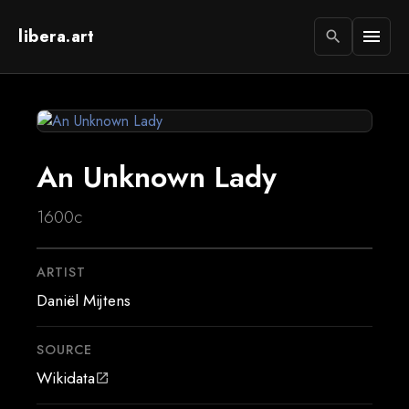
libera.art
menu
search
An Unknown Lady
1600c
ARTIST
Daniël Mijtens
SOURCE
Wikidata
open_in_new