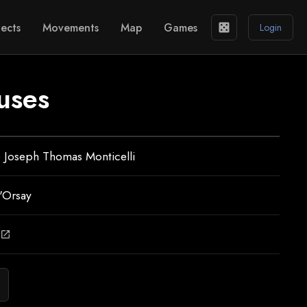
ects
Movements
Map
Games
casino
Login
uses
 Joseph Thomas Monticelli
'Orsay
open_in_new