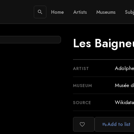
Home
Artists
Museums
Subj
search
Les Baigne
Adolphe
ARTIST
Musée d
MUSEUM
Wikidata
SOURCE
Add to list
favorite_border
playlist_add