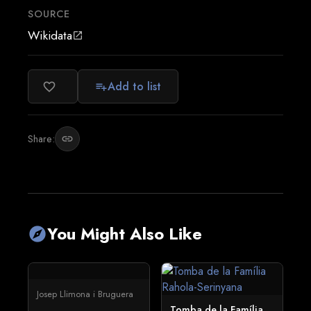
SOURCE
Wikidata
open_in_new
Add to list
favorite_border
playlist_add
Share:
link
You Might Also Like
explore
Josep Llimona i Bruguera
Tomba de la Família