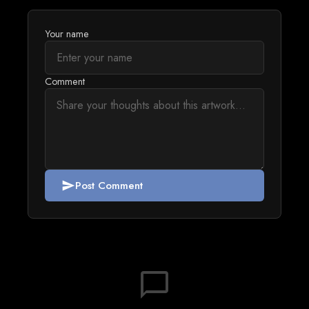
Your name
Comment
Post Comment
send
chat_bubble_outline