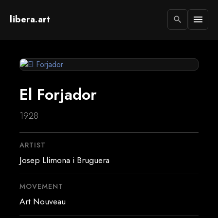
libera.art
menu
search
El Forjador
1928
ARTIST
Josep Llimona i Bruguera
MOVEMENT
Art Nouveau