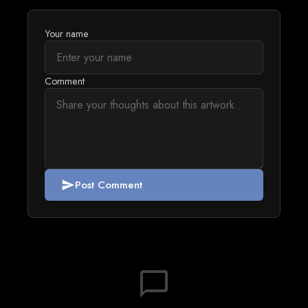
Your name
Comment
Post Comment
send
chat_bubble_outline