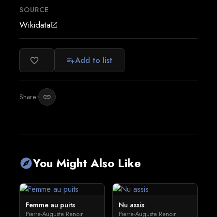
SOURCE
Wikidata
open_in_new
Add to list
favorite_border
playlist_add
Share:
link
You Might Also Like
explore
Femme au puits
Nu assis
Pierre-Auguste Renoir
Pierre-Auguste Renoir