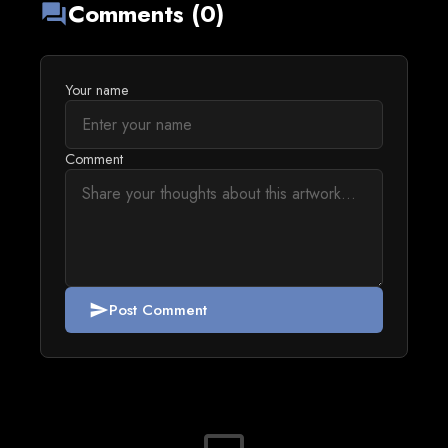
Comments (0)
forum
Your name
Comment
Post Comment
send