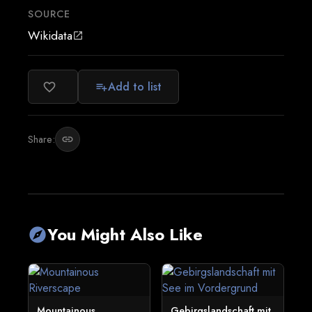
SOURCE
Wikidata
open_in_new
Add to list
favorite_border
playlist_add
Share:
link
You Might Also Like
explore
Mountainous
Gebirgslandschaft mit