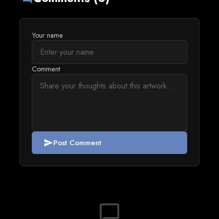
Your name
Comment
Post Comment
send
chat_bubble_outline