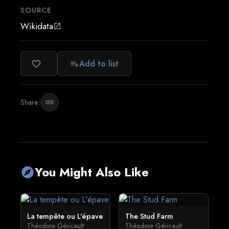
SOURCE
Wikidata
open_in_new
Add to list
favorite_border
playlist_add
Share:
link
You Might Also Like
explore
La tempête ou L'épave
The Stud Farm
Théodore Géricault
Théodore Géricault