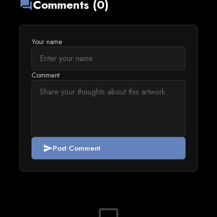
Comments (0)
forum
Your name
Comment
Post Comment
send