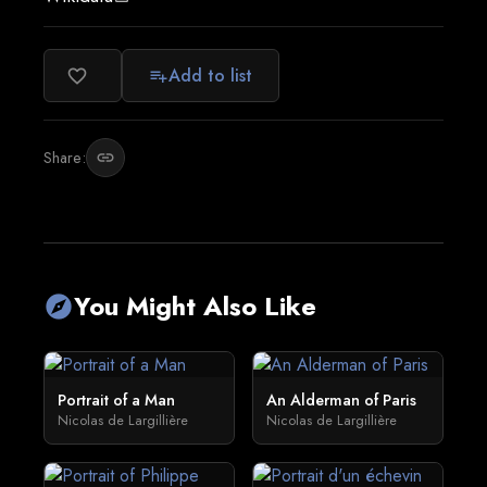
Add to list
favorite_border
playlist_add
Share:
link
You Might Also Like
explore
Portrait of a Man
An Alderman of Paris
Nicolas de Largillière
Nicolas de Largillière