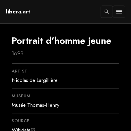
libera.art
menu
search
Portrait d'homme jeune
1698
ARTIST
Nicolas de Largillière
MUSEUM
Musée Thomas-Henry
SOURCE
Wikidata
open_in_new