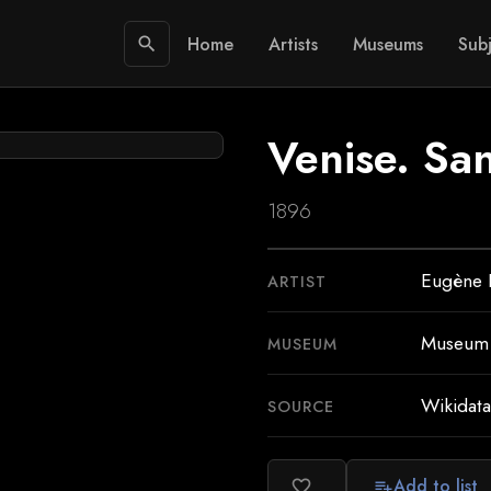
Home
Artists
Museums
Subj
search
Venise. Sa
1896
Eugène 
ARTIST
Museum o
MUSEUM
Wikidata
SOURCE
Add to list
favorite_border
playlist_add