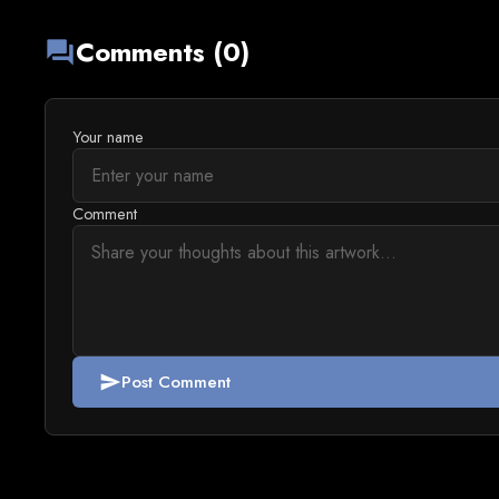
Comments (0)
forum
Your name
Comment
Post Comment
send