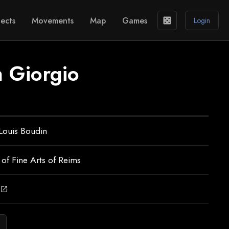
ects
Movements
Map
Games
casino
Login
n Giorgio
Louis Boudin
f Fine Arts of Reims
open_in_new