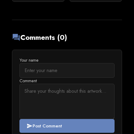
Comments (0)
forum
Your name
Comment
Post Comment
send