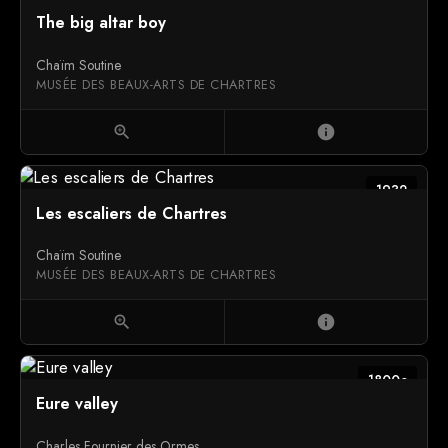
The big altar boy
Chaïm Soutine
MUSÉE DES BEAUX-ARTS DE CHARTRES
zoom_in
info
1932
Les escaliers de Chartres
Chaïm Soutine
MUSÉE DES BEAUX-ARTS DE CHARTRES
zoom_in
info
1800c
Eure valley
Charles Fournier des Ormes