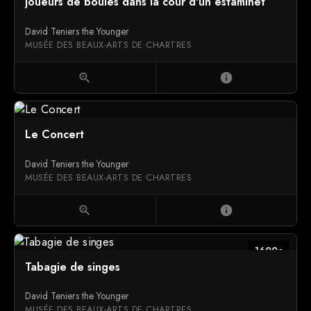
Joueurs de boules dans la cour d'un estaminet
David Teniers the Younger
MUSÉE DES BEAUX-ARTS DE CHARTRES
zoom_in
info
Le Concert
David Teniers the Younger
MUSÉE DES BEAUX-ARTS DE CHARTRES
zoom_in
info
1600c
Tabagie de singes
David Teniers the Younger
MUSÉE DES BEAUX-ARTS DE CHARTRES