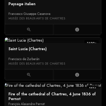
Paysage italien
Francesco Giuseppe Casanova
MUSÉE DES BEAUX-ARTS DE CHARTRES
zoom_in
info
1600c
Saint Lucia (Chartres)
Francisco de Zurbarán
MUSÉE DES BEAUX-ARTS DE CHARTRES
zoom_in
info
1836
Fire of the cathedral of Chartres, 4 June 1836 of
Pernot
François Alexandre Pernot