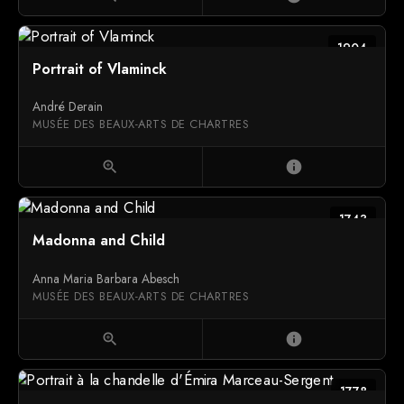
1904
Portrait of Vlaminck
André Derain
MUSÉE DES BEAUX-ARTS DE CHARTRES
zoom_in
info
1743
Madonna and Child
Anna Maria Barbara Abesch
MUSÉE DES BEAUX-ARTS DE CHARTRES
zoom_in
info
1778