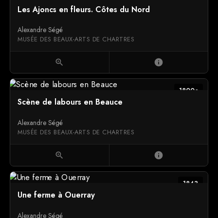
Les Ajoncs en fleurs. Côtes du Nord
Alexandre Ségé
MUSÉE DES BEAUX-ARTS DE CHARTRES
zoom_in
info
1800c
Scène de labours en Beauce
Alexandre Ségé
MUSÉE DES BEAUX-ARTS DE CHARTRES
zoom_in
info
1843
Une ferme à Ouerray
Alexandre Ségé