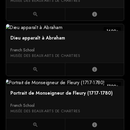
MUSÉE DES BEAUX-ARTS DE CHARTRES
zoom_in
info
1600c
Dieu apparaît à Abraham
French School
MUSÉE DES BEAUX-ARTS DE CHARTRES
zoom_in
info
1700c
Portrait de Monseigneur de Fleury (1717-1780)
French School
MUSÉE DES BEAUX-ARTS DE CHARTRES
zoom_in
info