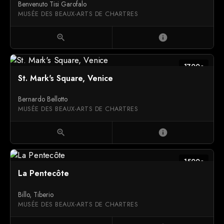
Benvenuto Tisi Garofalo
MUSÉE DES BEAUX-ARTS DE CHARTRES
zoom_in
info
1700c
St. Mark's Square, Venice
Bernardo Bellotto
MUSÉE DES BEAUX-ARTS DE CHARTRES
zoom_in
info
1500c
La Pentecôte
Billo, Tiberio
MUSÉE DES BEAUX-ARTS DE CHARTRES