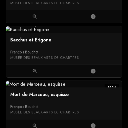
MUSÉE DES BEAUX-ARTS DE CHARTRES
zoom_in
info
Bacchus et Érigone
François Bouchot
MUSÉE DES BEAUX-ARTS DE CHARTRES
zoom_in
info
1834
Mort de Marceau, esquisse
François Bouchot
MUSÉE DES BEAUX-ARTS DE CHARTRES
zoom_in
info