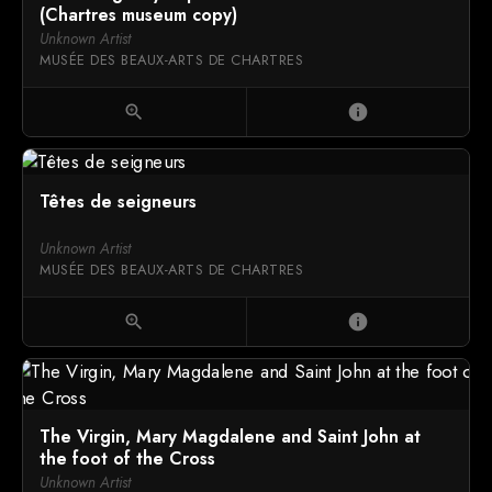
(Chartres museum copy)
Unknown Artist
MUSÉE DES BEAUX-ARTS DE CHARTRES
zoom_in
info
Têtes de seigneurs
Unknown Artist
MUSÉE DES BEAUX-ARTS DE CHARTRES
zoom_in
info
The Virgin, Mary Magdalene and Saint John at
the foot of the Cross
Unknown Artist