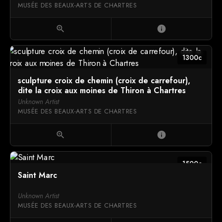
MUSÉE DES BEAUX-ARTS DE CHARTRES
zoom_in
info
1300c
sculpture croix de chemin (croix de carrefour),
dite la croix aux moines de Thiron à Chartres
Unknown Artist
MUSÉE DES BEAUX-ARTS DE CHARTRES
zoom_in
info
1500c
Saint Marc
Unknown Artist
MUSÉE DES BEAUX-ARTS DE CHARTRES