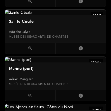
zoom_in
info
1895
Sainte Cécile
Adolphe Lalyre
MUSÉE DES BEAUX-ARTS DE CHARTRES
zoom_in
info
1700c
Marine (port)
Adrien Manglard
MUSÉE DES BEAUX-ARTS DE CHARTRES
zoom_in
info
1800c