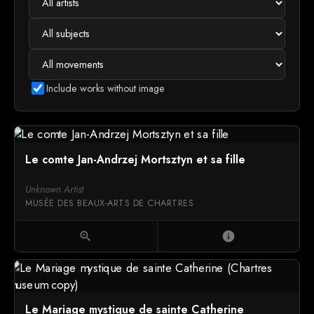
Include works without image
Le comte Jan-Andrzej Mortsztyn et sa fille
Unknown Artist
MUSÉE DES BEAUX-ARTS DE CHARTRES
zoom_in
info
Le Mariage mystique de sainte Catherine