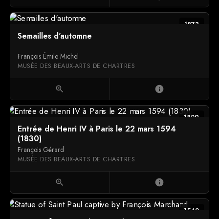
1873
Semailles d'automne
François Émile Michel
MUSÉE DES BEAUX-ARTS DE CHARTRES
zoom_in
info
1829
Entrée de Henri IV à Paris le 22 mars 1594
(1830)
François Gérard
MUSÉE DES BEAUX-ARTS DE CHARTRES
zoom_in
info
1542