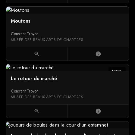
Moutons
Constant Troyon
MUSÉE DES BEAUX-ARTS DE CHARTRES
zoom_in
info
1850s
Le retour du marché
Constant Troyon
MUSÉE DES BEAUX-ARTS DE CHARTRES
zoom_in
info