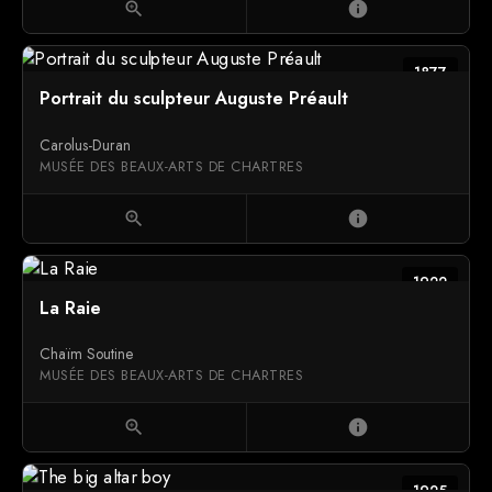
zoom_in
info
1877
Portrait du sculpteur Auguste Préault
Carolus-Duran
MUSÉE DES BEAUX-ARTS DE CHARTRES
zoom_in
info
1922
La Raie
Chaïm Soutine
MUSÉE DES BEAUX-ARTS DE CHARTRES
zoom_in
info
1925