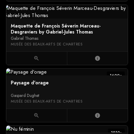
Maquette de François Séverin Marceau-
Desgraviers by Gabriel-Jules Thomas
Gabriel Thomas
MUSÉE DES BEAUX-ARTS DE CHARTRES
zoom_in
info
1600c
Paysage d'orage
Gaspard Dughet
MUSÉE DES BEAUX-ARTS DE CHARTRES
zoom_in
info
1910s