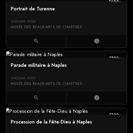
1600c
Portrait de Turenne
Unknown Artist
MUSÉE DES BEAUX-ARTS DE CHARTRES
zoom_in
info
1700c
Parade militaire à Naples
Unknown Artist
MUSÉE DES BEAUX-ARTS DE CHARTRES
zoom_in
info
1700c
Procession de la Fête-Dieu à Naples