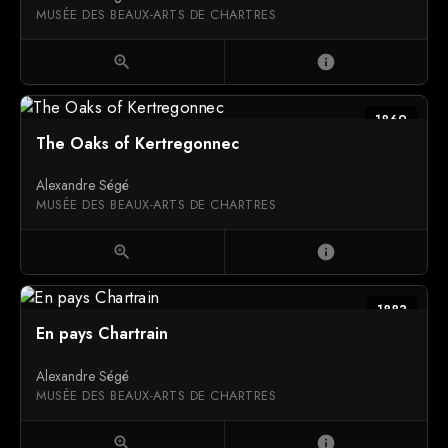
MUSÉE DES BEAUX-ARTS DE CHARTRES
zoom_in
info
1869
The Oaks of Kertregonnec
Alexandre Ségé
MUSÉE DES BEAUX-ARTS DE CHARTRES
zoom_in
info
1883
En pays Chartrain
Alexandre Ségé
MUSÉE DES BEAUX-ARTS DE CHARTRES
zoom_in
info