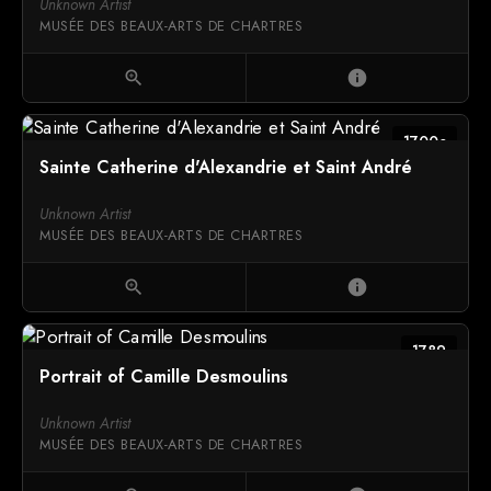
Unknown Artist
MUSÉE DES BEAUX-ARTS DE CHARTRES
zoom_in
info
1700c
Sainte Catherine d'Alexandrie et Saint André
Unknown Artist
MUSÉE DES BEAUX-ARTS DE CHARTRES
zoom_in
info
1789
Portrait of Camille Desmoulins
Unknown Artist
MUSÉE DES BEAUX-ARTS DE CHARTRES