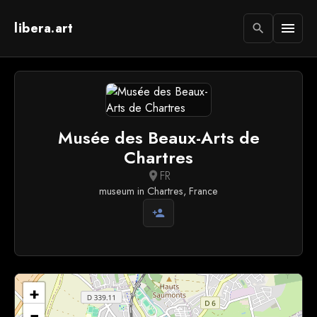
libera.art
menu
search
Musée des Beaux-Arts de
Chartres
FR
location_on
museum in Chartres, France
person_add
+
−