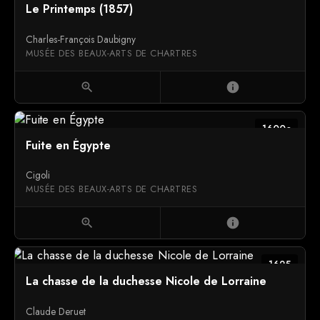
Le Printemps (1857)
Charles-François Daubigny
MUSÉE DES BEAUX-ARTS DE CHARTRES
zoom_in
info
1600c
Fuite en Égypte
Cigoli
MUSÉE DES BEAUX-ARTS DE CHARTRES
zoom_in
info
1625
La chasse de la duchesse Nicole de Lorraine
Claude Deruet