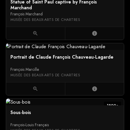
Statue of Saint Paul captive by François
Marchand
François Marchand
MUSÉE DES BEAUX-ARTS DE CHARTRES
zoom_in
info
Portrait de Claude François Chauveau-Lagarde
François Marcille
MUSÉE DES BEAUX-ARTS DE CHARTRES
zoom_in
info
1800c
Sous-bois
François-Louis Français