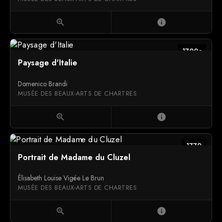
zoom_in
info
1700c
Paysage d'Italie
Domenico Brandi
MUSÉE DES BEAUX-ARTS DE CHARTRES
zoom_in
info
1779
Portrait de Madame du Cluzel
Élisabeth Louise Vigée Le Brun
MUSÉE DES BEAUX-ARTS DE CHARTRES
zoom_in
info