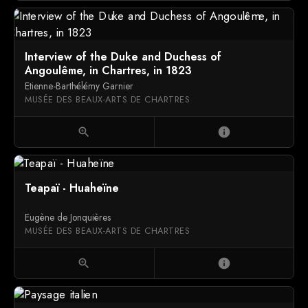
Interview of the Duke and Duchess of
Angoulême, in Chartres, in 1823
Etienne-Barthélémy Garnier
MUSÉE DES BEAUX-ARTS DE CHARTRES
zoom_in
info
Teapaï - Huaheïne
Eugène de Jonquières
MUSÉE DES BEAUX-ARTS DE CHARTRES
zoom_in
info