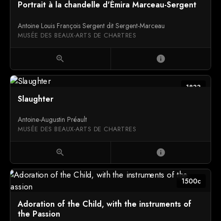
Portrait à la chandelle d'Émira Marceau-Sergent
Antoine Louis François Sergent dit Sergent-Marceau
MUSÉE DES BEAUX-ARTS DE CHARTRES
zoom_in
info
1833
Slaughter
Antoine-Augustin Préault
MUSÉE DES BEAUX-ARTS DE CHARTRES
zoom_in
info
1500c
Adoration of the Child, with the instruments of
the Passion