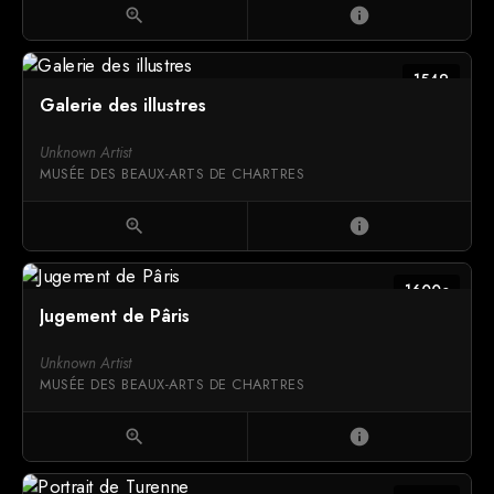
zoom_in
info
1549
Galerie des illustres
Unknown Artist
MUSÉE DES BEAUX-ARTS DE CHARTRES
zoom_in
info
1600c
Jugement de Pâris
Unknown Artist
MUSÉE DES BEAUX-ARTS DE CHARTRES
zoom_in
info