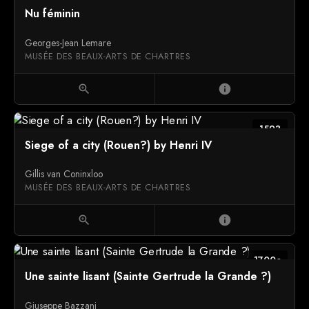
Nu féminin
Georges-Jean Lemare
MUSÉE DES BEAUX-ARTS DE CHARTRES
zoom_in
info
1593
Siege of a city (Rouen?) by Henri IV
Gillis van Coninxloo
MUSÉE DES BEAUX-ARTS DE CHARTRES
zoom_in
info
1700c
Une sainte lisant (Sainte Gertrude la Grande ?)
Giuseppe Bazzani