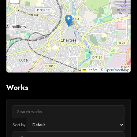
Leaflet
|
©
OpenStreetMap
Works
Sort by: