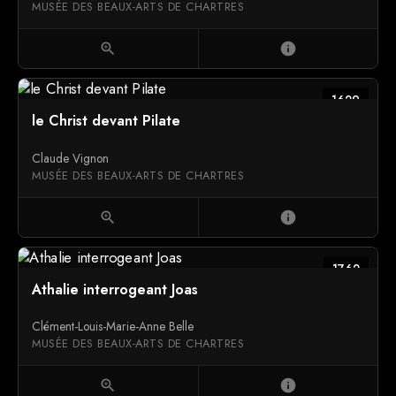
MUSÉE DES BEAUX-ARTS DE CHARTRES
zoom_in
info
1629
le Christ devant Pilate
Claude Vignon
MUSÉE DES BEAUX-ARTS DE CHARTRES
zoom_in
info
1762
Athalie interrogeant Joas
Clément-Louis-Marie-Anne Belle
MUSÉE DES BEAUX-ARTS DE CHARTRES
zoom_in
info