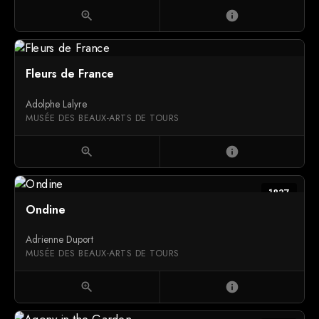
zoom_in
info
Fleurs de France
Adolphe Lalyre
MUSÉE DES BEAUX-ARTS DE TOURS
zoom_in
info
1837
Ondine
Adrienne Duport
MUSÉE DES BEAUX-ARTS DE TOURS
zoom_in
info