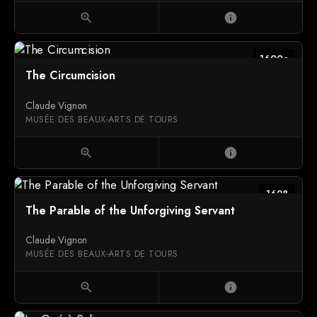
zoom_in
info
1600c
The Circumcision
Claude Vignon
MUSÉE DES BEAUX-ARTS DE TOURS
zoom_in
info
1628
The Parable of the Unforgiving Servant
Claude Vignon
MUSÉE DES BEAUX-ARTS DE TOURS
zoom_in
info