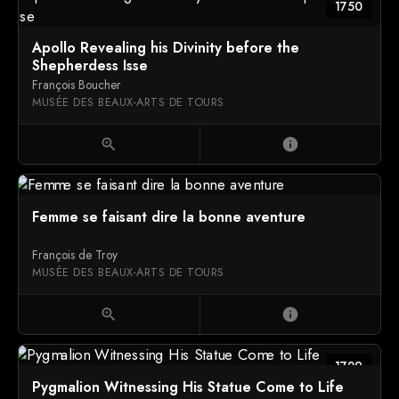
1750
Apollo Revealing his Divinity before the
Shepherdess Isse
François Boucher
MUSÉE DES BEAUX-ARTS DE TOURS
zoom_in
info
Femme se faisant dire la bonne aventure
François de Troy
MUSÉE DES BEAUX-ARTS DE TOURS
zoom_in
info
1729
Pygmalion Witnessing His Statue Come to Life