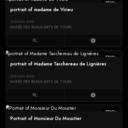
1700c
portrait of madame de Virieu
Unknown Artist
MUSÉE DES BEAUX-ARTS DE TOURS
zoom_in
info
1700c
portrait of Madame Taschereau de Lignières
Unknown Artist
MUSÉE DES BEAUX-ARTS DE TOURS
zoom_in
info
1700c
Portrait of Monsieur Du Moustier