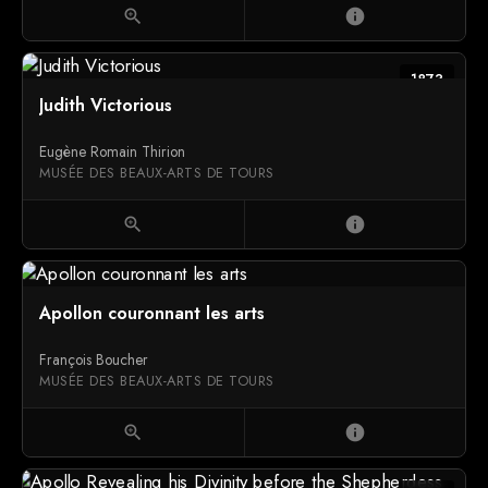
zoom_in
info
1873
Judith Victorious
Eugène Romain Thirion
MUSÉE DES BEAUX-ARTS DE TOURS
zoom_in
info
Apollon couronnant les arts
François Boucher
MUSÉE DES BEAUX-ARTS DE TOURS
zoom_in
info