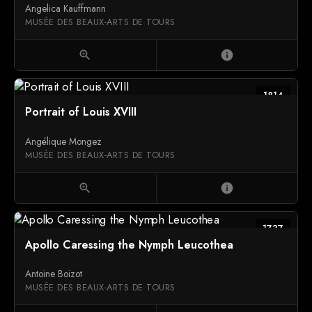
Angelica Kauffmann
MUSÉE DES BEAUX-ARTS DE TOURS
zoom_in
info
1814
Portrait of Louis XVIII
Angélique Mongez
MUSÉE DES BEAUX-ARTS DE TOURS
zoom_in
info
1737
Apollo Caressing the Nymph Leucothea
Antoine Boizot
MUSÉE DES BEAUX-ARTS DE TOURS