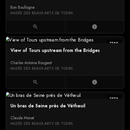
Bon Boullogne
MUSÉE DES BEAUX-ARTS DE TOURS
zoom_in
info
1785
View of Tours upstream from the Bridges
Charles Antoine Rougeot
MUSÉE DES BEAUX-ARTS DE TOURS
zoom_in
info
1878
Un bras de Seine près de Vétheuil
Claude Monet
MUSÉE DES BEAUX-ARTS DE TOURS