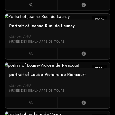
zoom_in
info
1700c
Portrait of Jeanne Ruel de Launay
Unknown Artist
MUSÉE DES BEAUX-ARTS DE TOURS
zoom_in
info
1700c
portrait of Louise-Victoire de Riencourt
Unknown Artist
MUSÉE DES BEAUX-ARTS DE TOURS
zoom_in
info