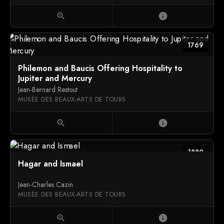
zoom_in
info
1769
Philemon and Baucis Offering Hospitality to
Jupiter and Mercury
Jean-Bernard Restout
MUSÉE DES BEAUX-ARTS DE TOURS
zoom_in
info
1880
Hagar and Ismael
Jean-Charles Cazin
MUSÉE DES BEAUX-ARTS DE TOURS
zoom_in
info