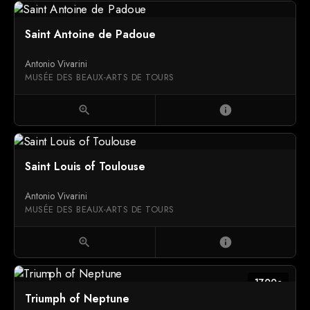
Saint Antoine de Padoue
Antonio Vivarini
MUSÉE DES BEAUX-ARTS DE TOURS
zoom_in
info
Saint Louis of Toulouse
Antonio Vivarini
MUSÉE DES BEAUX-ARTS DE TOURS
zoom_in
info
1700c
Triumph of Neptune