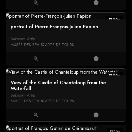
zoom_in
info
1700c
portrait of Pierre-François-Julien Papion
Unknown Artist
MUSÉE DES BEAUX-ARTS DE TOURS
zoom_in
info
1700c
View of the Castle of Chanteloup from the
Waterfall
Unknown Artist
MUSÉE DES BEAUX-ARTS DE TOURS
zoom_in
info