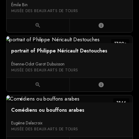
Émile Bin
MUSÉE DES BEAUX-ARTS DE TOURS
zoom_in
info
1700c
portrait of Philippe Néricault Destouches
Étienne-Odot Garot Dubuisson
MUSÉE DES BEAUX-ARTS DE TOURS
zoom_in
info
1846
Comédiens ou bouffons arabes
Eugène Delacroix
MUSÉE DES BEAUX-ARTS DE TOURS