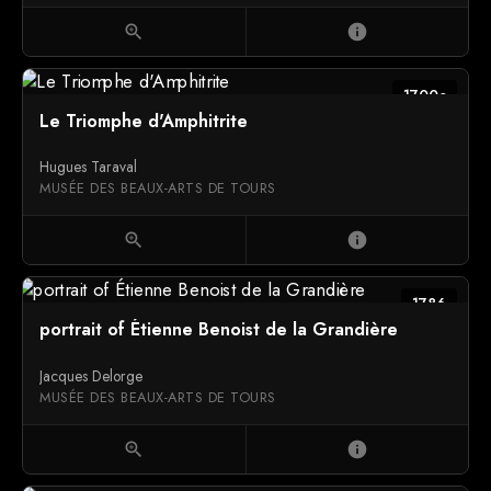
zoom_in
info
1700c
Le Triomphe d'Amphitrite
Hugues Taraval
MUSÉE DES BEAUX-ARTS DE TOURS
zoom_in
info
1786
portrait of Étienne Benoist de la Grandière
Jacques Delorge
MUSÉE DES BEAUX-ARTS DE TOURS
zoom_in
info