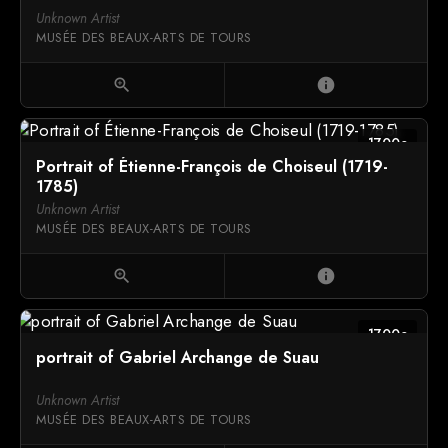
Unknown Artist
MUSÉE DES BEAUX-ARTS DE TOURS
zoom_in
info
1700c
Portrait of Étienne-François de Choiseul (1719-
1785)
Unknown Artist
MUSÉE DES BEAUX-ARTS DE TOURS
zoom_in
info
1700c
portrait of Gabriel Archange de Suau
Unknown Artist
MUSÉE DES BEAUX-ARTS DE TOURS