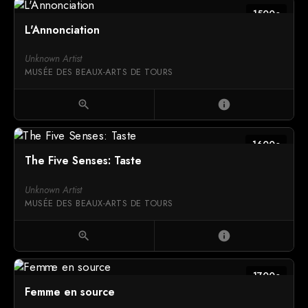
1500c
L'Annonciation
Unknown Artist
MUSÉE DES BEAUX-ARTS DE TOURS
zoom_in
info
1600c
The Five Senses: Taste
Unknown Artist
MUSÉE DES BEAUX-ARTS DE TOURS
zoom_in
info
1700c
Femme en source