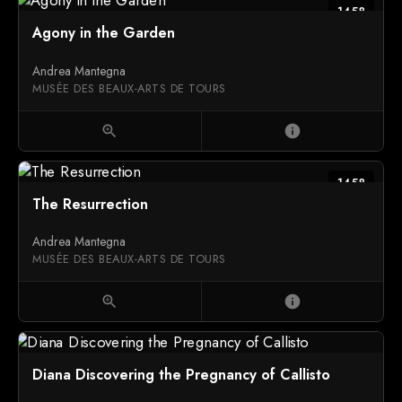
1458
Agony in the Garden
Andrea Mantegna
MUSÉE DES BEAUX-ARTS DE TOURS
zoom_in
info
1458
The Resurrection
Andrea Mantegna
MUSÉE DES BEAUX-ARTS DE TOURS
zoom_in
info
Diana Discovering the Pregnancy of Callisto