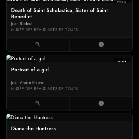
1730
Death of Saint Scholastica, Sister of Saint
Benedict
Jean Restout
MUSÉE DES BEAUX-ARTS DE TOURS
zoom_in
info
1901
Portrait of a girl
Jean-André Rixens
MUSÉE DES BEAUX-ARTS DE TOURS
zoom_in
info
Diana the Huntress