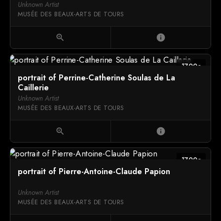
Unknown Artist
MUSÉE DES BEAUX-ARTS DE TOURS
zoom_in
info
1700c
portrait of Perrine-Catherine Soulas de La
Caillerie
Unknown Artist
MUSÉE DES BEAUX-ARTS DE TOURS
zoom_in
info
1700c
portrait of Pierre-Antoine-Claude Papion
Unknown Artist
MUSÉE DES BEAUX-ARTS DE TOURS