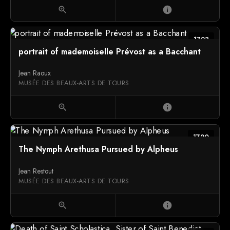
zoom_in
info
1723
portrait of mademoiselle Prévost as a Bacchant
Jean Raoux
MUSÉE DES BEAUX-ARTS DE TOURS
zoom_in
info
1720
The Nymph Arethusa Pursued by Alpheus
Jean Restout
MUSÉE DES BEAUX-ARTS DE TOURS
zoom_in
info