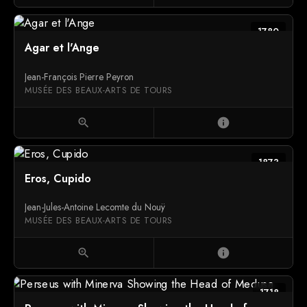
1780
Agar et l'Ange
Jean-François Pierre Peyron
MUSÉE DES BEAUX-ARTS DE TOURS
zoom_in
info
1873
Eros, Cupido
Jean-Jules-Antoine Lecomte du Nouÿ
MUSÉE DES BEAUX-ARTS DE TOURS
zoom_in
info
1718