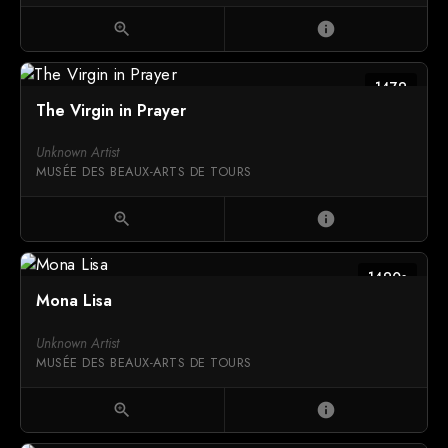
zoom_in
info
1479
The Virgin in Prayer
Unknown Artist
MUSÉE DES BEAUX-ARTS DE TOURS
zoom_in
info
1490s
Mona Lisa
Unknown Artist
MUSÉE DES BEAUX-ARTS DE TOURS
zoom_in
info