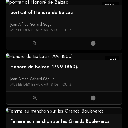
1800c
portrait of Honoré de Balzac
Jean Alfred Gérard-Séguin
MUSÉE DES BEAUX-ARTS DE TOURS
zoom_in
info
1841
Honoré de Balzac (1799-1850).
Jean Alfred Gérard-Séguin
MUSÉE DES BEAUX-ARTS DE TOURS
zoom_in
info
Femme au manchon sur les Grands Boulevards