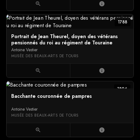
zoom_in
info
1788
Portrait de Jean Theurel, doyen des vétérans
pensionnés du roi au régiment de Touraine
Antoine Vestier
MUSÉE DES BEAUX-ARTS DE TOURS
zoom_in
info
1804
Bacchante couronnée de pampres
Antoine Vestier
MUSÉE DES BEAUX-ARTS DE TOURS
zoom_in
info