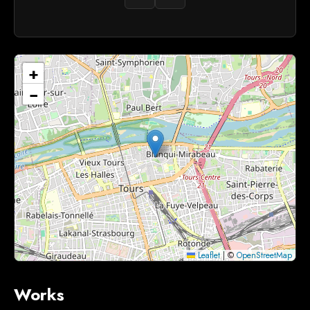
+
−
Leaflet
|
©
OpenStreetMap
Works