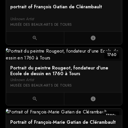
1710s
portrait of François Gatian de Clérambault
Unknown Artist
MUSÉE DES BEAUX-ARTS DE TOURS
zoom_in
info
1760
Portrait du peintre Rougeot, fondateur d'une
Ecole de dessin en 1760 à Tours
Unknown Artist
MUSÉE DES BEAUX-ARTS DE TOURS
zoom_in
info
1780s
Portrait of François-Marie Gatian de Clérambault