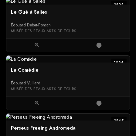
1898
Le Gué à Salies
Édouard Debat-Ponsan
MUSÉE DES BEAUX-ARTS DE TOURS
zoom_in
info
1936
La Comédie
Édouard Vuillard
MUSÉE DES BEAUX-ARTS DE TOURS
zoom_in
info
1865
Perseus Freeing Andromeda