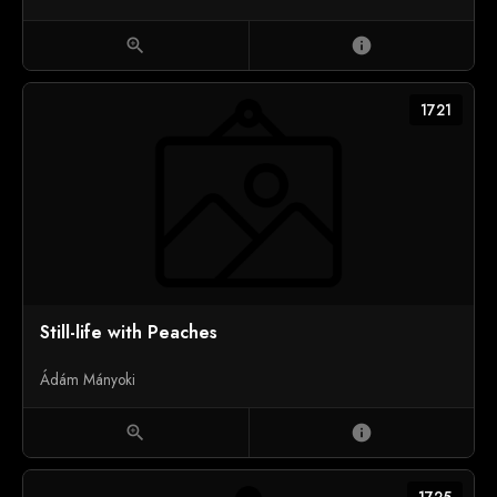
zoom_in
info
1721
Still-life with Peaches
Ádám Mányoki
zoom_in
info
1725