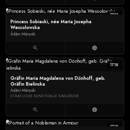
1713
Princess Sobieski, née Maria Josepha
Wessolowska
Ádám Mányoki
zoom_in
info
1718
Gräfin Maria Magdalena von Dönhoff, geb.
Gräfin Bielinska
Ádám Mányoki
STAATLICHE KUNSTHALLE KARLSRUHE
zoom_in
info
1718