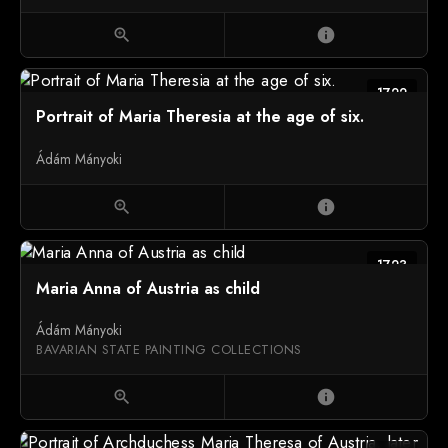
zoom_in
info
1722
Portrait of Maria Theresia at the age of six.
Ádám Mányoki
zoom_in
info
1723
Maria Anna of Austria as child
Ádám Mányoki
BAVARIAN STATE PAINTING COLLECTIONS
zoom_in
info