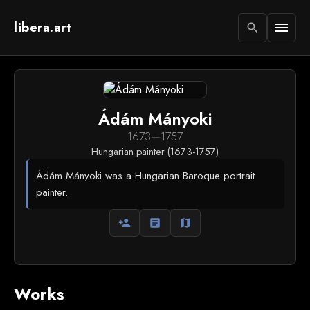
libera.art
menu
search
Ádám Mányoki
1673
—
1757
Hungarian painter (1673-1757)
Ádám Mányoki was a Hungarian Baroque portrait
painter.
person_add
article
map
Works