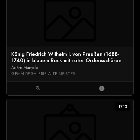
König Friedrich Wilhelm I. von Preußen (1688-
1740) in blauem Rock mit roter Ordensschärpe
Ádám Mányoki
GEMÄLDEGALERIE ALTE MEISTER
zoom_in
info
1713