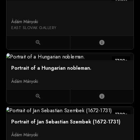
1700c
Ádám Mányoki
EAST SLOVAK GALLERY
zoom_in
info
1700c
Portrait of a Hungarian nobleman.
Ádám Mányoki
zoom_in
info
1700c
Portrait of Jan Sebastian Szembek (1672-1731)
Ádám Mányoki