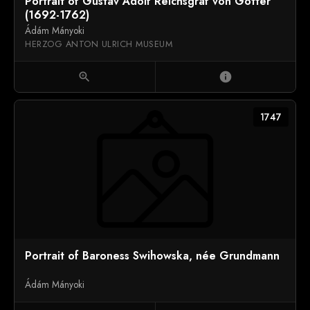
Portrait of Gustav Adolf Reichsgraf von Gotter
(1692-1762)
Ádám Mányoki
HERZOG ANTON ULRICH MUSEUM
zoom_in
info
1747
Portrait of Baroness Swihowska, née Grundmann
Ádám Mányoki