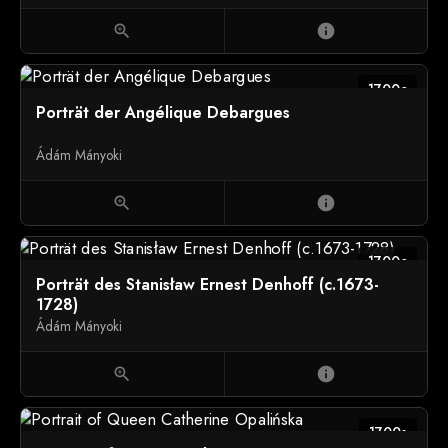
zoom_in
info
1700c
Porträt der Angélique Debargues
Ádám Mányoki
zoom_in
info
1700c
Porträt des Stanisław Ernest Denhoff (c.1673-
1728)
Ádám Mányoki
zoom_in
info
1700s