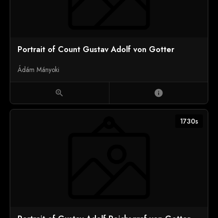
Portrait of Count Gustav Adolf von Gotter
Ádám Mányoki
zoom_in
info
1730s