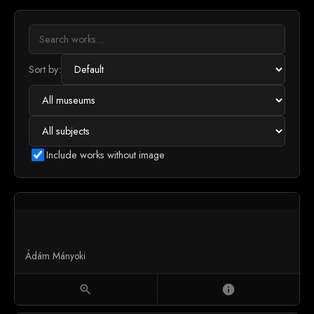
Sort by:
Include works without image
Ádám Mányoki
zoom_in
info