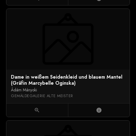
Dame in weißem Seidenkleid und blauem Mantel
(Gräfin Marcybelle Oginska)
Ádám Mányoki
GEMÄLDEGALERIE ALTE MEISTER
zoom_in
info