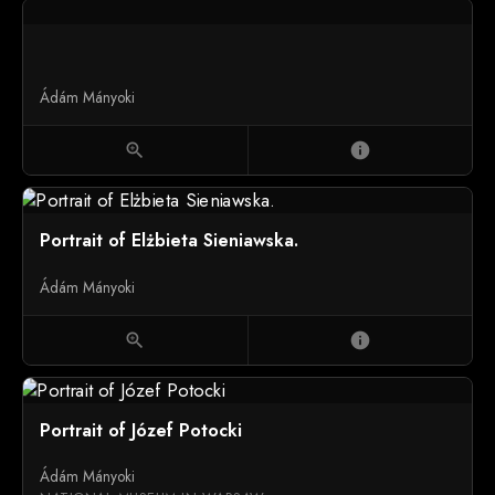
Ádám Mányoki
zoom_in
info
Portrait of Elżbieta Sieniawska.
Ádám Mányoki
zoom_in
info
Portrait of Józef Potocki
Ádám Mányoki