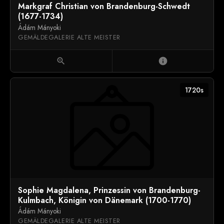
Markgraf Christian von Brandenburg-Schwedt
(1677-1734)
Ádám Mányoki
GEMÄLDEGALERIE ALTE MEISTER
zoom_in
info
1720s
Sophie Magdalena, Prinzessin von Brandenburg-
Kulmbach, Königin von Dänemark (1700-1770)
Ádám Mányoki
GEMÄLDEGALERIE ALTE MEISTER