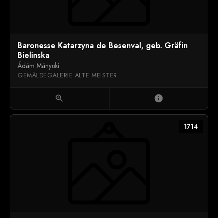
Baronesse Katarzyna de Besenval, geb. Gräfin
Bielinska
Ádám Mányoki
GEMÄLDEGALERIE ALTE MEISTER
zoom_in
info
1714