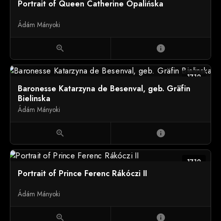
Portrait of Queen Catherine Opalińska
Ádám Mányoki
zoom_in
info
1712
Baronesse Katarzyna de Besenval, geb. Gräfin
Bielinska
Ádám Mányoki
zoom_in
info
1712
Portrait of Prince Ferenc Rákóczi II
Ádám Mányoki
zoom_in
info