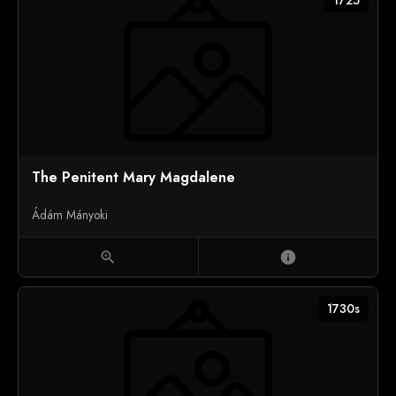
The Penitent Mary Magdalene
Ádám Mányoki
zoom_in
info
1730s