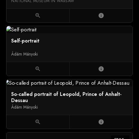
NATIONAL MUSEUM IN WARSAW
zoom_in
info
Self-portrait
Ádám Mányoki
zoom_in
info
So-called portrait of Leopold, Prince of Anhalt-
Dessau
Ádám Mányoki
zoom_in
info