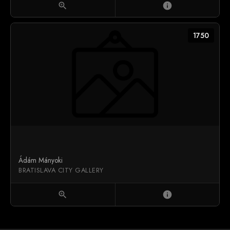
zoom_in
info
1750
Ádám Mányoki
BRATISLAVA CITY GALLERY
zoom_in
info