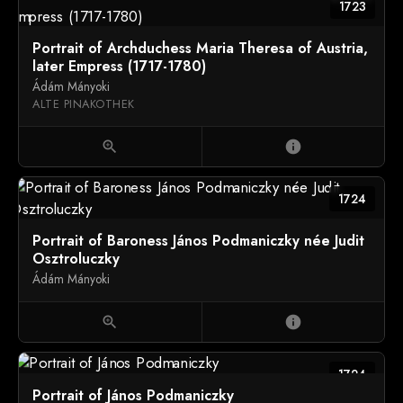
1723
Portrait of Archduchess Maria Theresa of Austria,
later Empress (1717-1780)
Ádám Mányoki
ALTE PINAKOTHEK
zoom_in
info
1724
Portrait of Baroness János Podmaniczky née Judit
Osztroluczky
Ádám Mányoki
zoom_in
info
1724
Portrait of János Podmaniczky