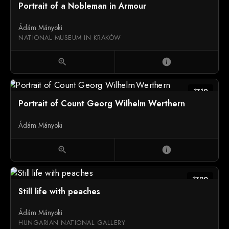
Portrait of a Nobleman in Armour
Ádám Mányoki
NATIONAL MUSEUM IN KRAKÓW
zoom_in
info
1719
Portrait of Count Georg Wilhelm Werthern
Ádám Mányoki
zoom_in
info
1720
Still life with peaches
Ádám Mányoki
HUNGARIAN NATIONAL GALLERY