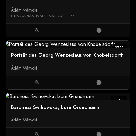
Ádám Mányoki
HUNGARIAN NATIONAL GALLERY
zoom_in
info
1731
Porträt des Georg Wenzeslaus von Knobelsdorff
Ádám Mányoki
zoom_in
info
1746
Baroness Swihowska, born Grundmann
Ádám Mányoki
zoom_in
info