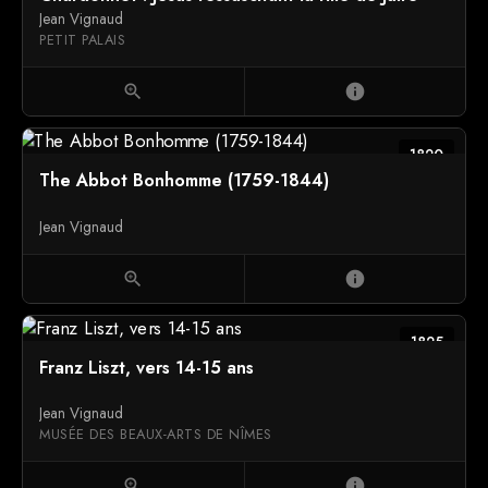
Jean Vignaud
PETIT PALAIS
zoom_in
info
1820
The Abbot Bonhomme (1759-1844)
Jean Vignaud
zoom_in
info
1825
Franz Liszt, vers 14-15 ans
Jean Vignaud
MUSÉE DES BEAUX-ARTS DE NÎMES
zoom_in
info