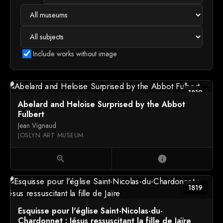
Include works without image
1819
Abelard and Heloise Surprised by the Abbot
Fulbert
Jean Vignaud
JOSLYN ART MUSEUM
zoom_in
info
1819
Esquisse pour l'église Saint-Nicolas-du-
Chardonnet : Jésus ressuscitant la fille de Jaïre