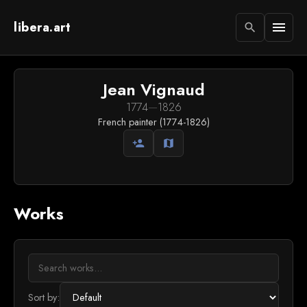
libera.art
menu
search
Jean Vignaud
1774
—
1826
French painter (1774-1826)
person_add
map
Works
Sort by: