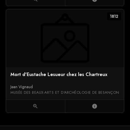
1812
Mort d'Eustache Lesueur chez les Chartreux
Jean Vignaud
MUSÉE DES BEAUX-ARTS ET D'ARCHÉOLOGIE DE BESANÇON
zoom_in
info