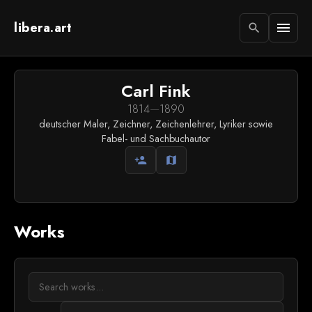
libera.art
menu
search
Carl Fink
1814
—
1890
deutscher Maler, Zeichner, Zeichenlehrer, Lyriker sowie
Fabel- und Sachbuchautor
person_add
map
Works