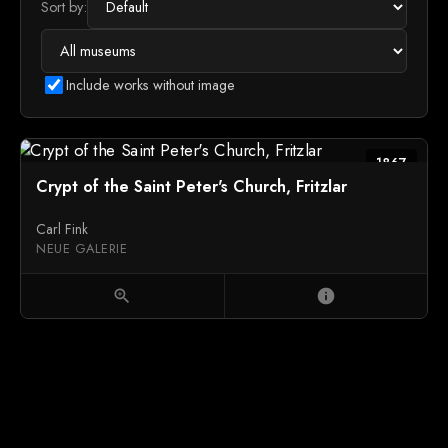
Sort by:
Include works without image
1867
Crypt of the Saint Peter's Church, Fritzlar
Carl Fink
NEUE GALERIE
zoom_in
info