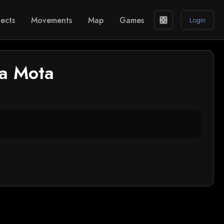
ects
Movements
Map
Games
casino
Login
da Mota