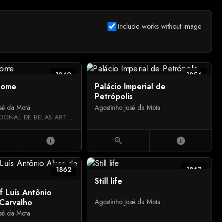
Include works without image
1849
1854
Rome
Palácio Imperial de
Petrópolis
osé da Mota
Agostinho José da Mota
MUSEU NACIONAL DE BELAS ARTES
info
zoom_in
info
1862
1867
Still life
of Luís Antônio
 Carvalho
Agostinho José da Mota
osé da Mota