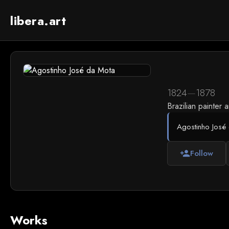
libera.art
1824
—
1878
Brazilian painte
Agostinho José 
Follow
person_add
Works