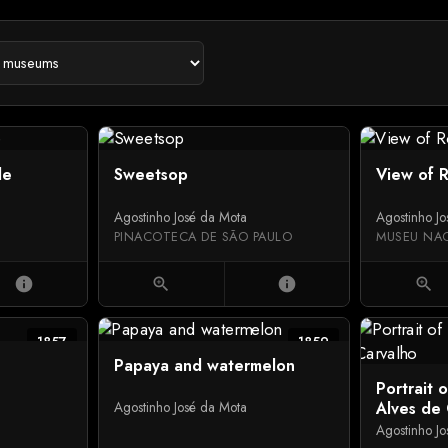
le
Sweetsop
View of 
Agostinho José da Mota
Agostinho J
PINACOTECA DE SÃO PAULO
info
zoom_in
info
zoom_in
1857
1859
Papaya and watermelon
Portrait 
Alves de
Agostinho José da Mota
Agostinho J