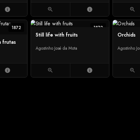
info
zoom_in
info
zoom_in
1872
1872
Still life with fruits
Orchids
 frutas
Agostinho José da Mota
Agostinho J
info
zoom_in
info
zoom_in