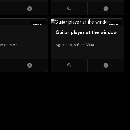
info
zoom_in
info
1875
1898
Guitar player at the window
osé da Mota
Agostinho José da Mota
info
zoom_in
info