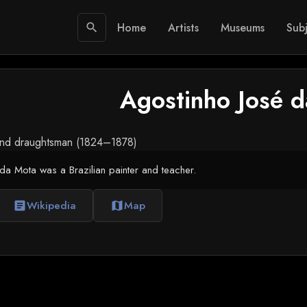
Home
Artists
Museums
Subj
search
Agostinho José 
r and draughtsman (1824–1878)
da Mota was a Brazilian painter and teacher.
Wikipedia
Map
article
map