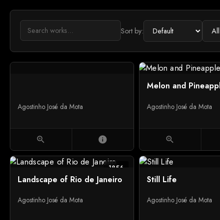
Sort by:
Melon and Pineapp
Agostinho José da Mota
Agostinho José da Mota
zoom_in
info
zoom_in
1856
Landscape of Rio de Janeiro
Still Life
Agostinho José da Mota
Agostinho José da Mota