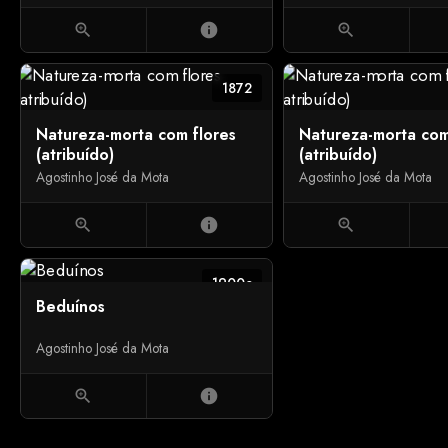
zoom_in
info
zoom_in
1872
Natureza-morta com flores
Natureza-morta com
(atribuído)
(atribuído)
Agostinho José da Mota
Agostinho José da Mota
zoom_in
info
zoom_in
1900c
Beduínos
Agostinho José da Mota
zoom_in
info